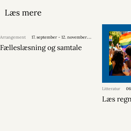
Læs mere
Arrangement
17. september - 12. november
2026
Fælleslæsning og samtale
Litteratur
06
Læs reg